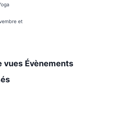
 Yoga
ovembre et
de vues Évènements
sés