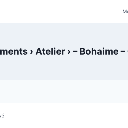
Me
ents › Atelier › – Bohaime –
êvé