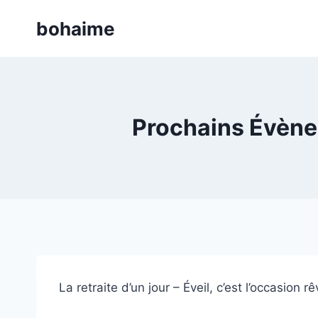
Skip
bohaime
to
content
Prochains Évènem
La retraite d’un jour – Éveil, c’est l’occasion r