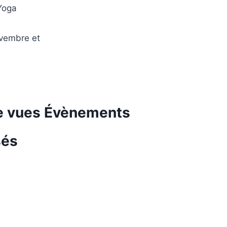
 Yoga
ovembre et
de vues Évènements
sés