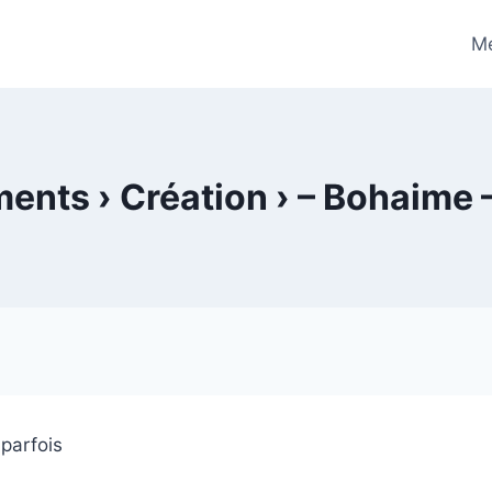
Me
nts › Création › – Bohaime 
 parfois