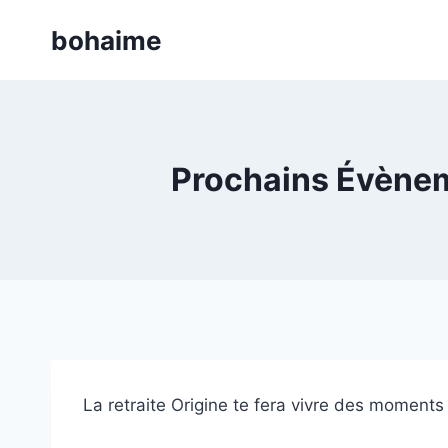
Skip
bohaime
to
content
Prochains Évèneme
La retraite Origine te fera vivre des moments