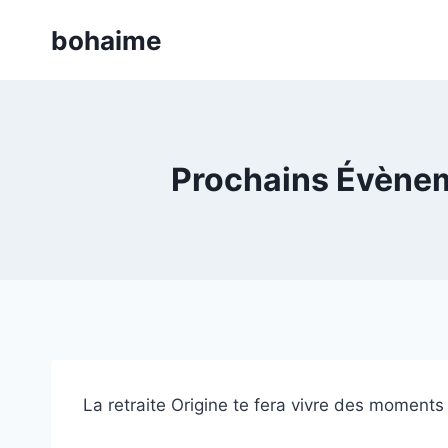
Skip
bohaime
to
content
Prochains Évèneme
La retraite Origine te fera vivre des moments