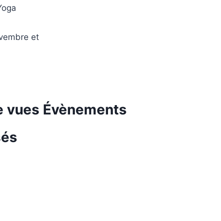
 Yoga
ovembre et
de vues Évènements
sés