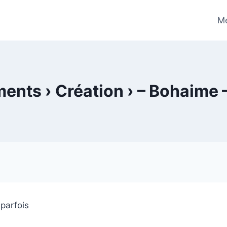
Me
nts › Création › – Bohaime 
 parfois