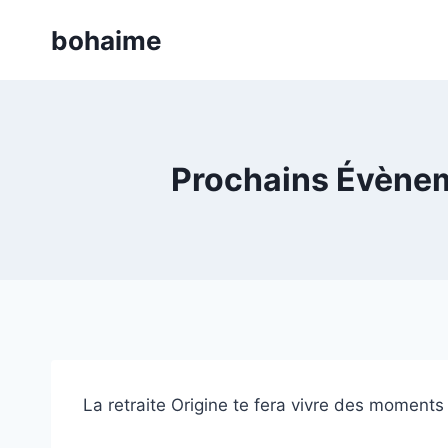
Skip
bohaime
to
content
Prochains Évèneme
La retraite Origine te fera vivre des moments