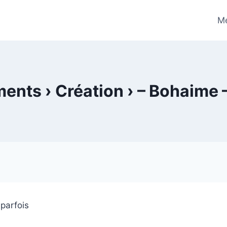
Me
nts › Création › – Bohaime 
 parfois