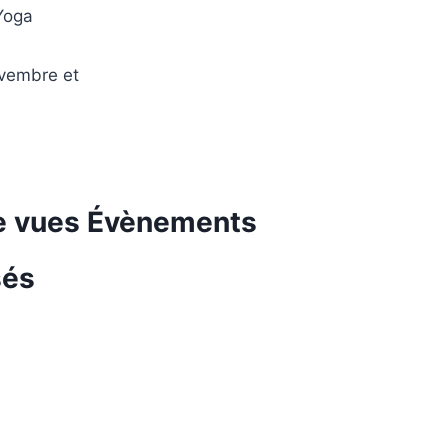
 Yoga
ovembre et
de vues Évènements
sés