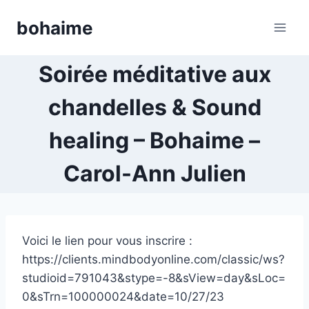
Skip
bohaime
to
content
Soirée méditative aux
chandelles & Sound
healing – Bohaime –
Carol-Ann Julien
Voici le lien pour vous inscrire :
https://clients.mindbodyonline.com/classic/ws?
studioid=791043&stype=-8&sView=day&sLoc=
0&sTrn=100000024&date=10/27/23