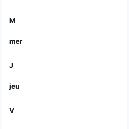
M
mer
J
jeu
V