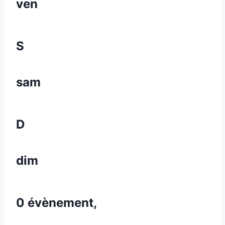
ven
S
sam
D
dim
0 évènement,