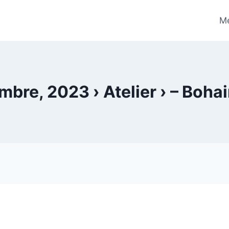
Me
bre, 2023 › Atelier › – Boha