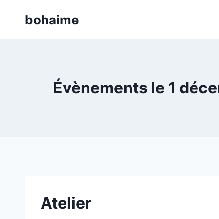
Skip
bohaime
to
content
Évènements le 1 décem
Atelier