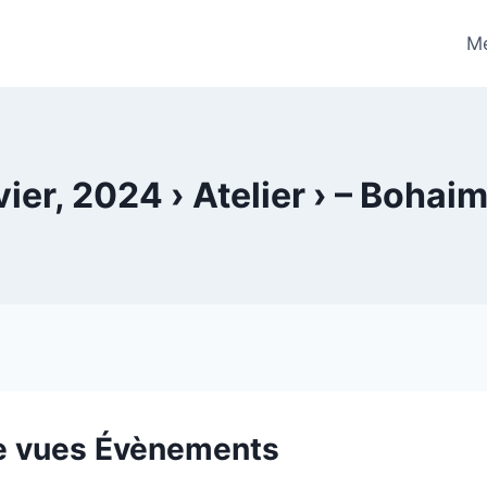
Me
ier, 2024 › Atelier › – Bohai
de vues Évènements