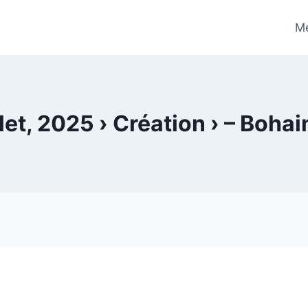
Me
let, 2025 › Création › – Boha